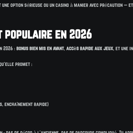
est une option sérieuse ou un casino à manier avec précaution — 
 populaire en 2026
n 2026 :
bonus bien mis en avant
,
accès rapide aux jeux
, et une 
qu’elle promet :
s, enchaînement rapide)
: pas de décor à l’ancienne, pas de parcours compliqué. Tu arriv