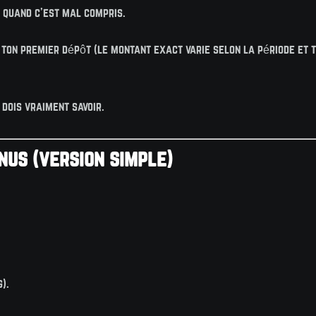
s quand c’est mal compris.
ton premier dépôt (le montant exact varie selon la période et to
 dois vraiment savoir.
us (version simple)
).