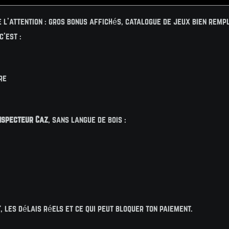
te l’attention : gros bonus affichés, catalogue de jeux bien re
c’est :
re
nspecteur Caz
, sans langue de bois :
t
, les délais réels et ce qui peut bloquer ton paiement.