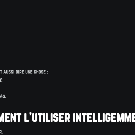
 aussi dire une chose :
C.
ès.
ent l’utiliser intelligemm
r.