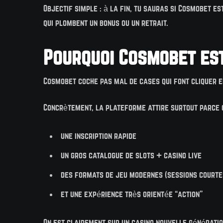
Objectif simple : à la fin, tu sauras si Cosmobet 
qui plombent un bonus ou un retrait.
Pourquoi
Cosmobet
est
Cosmobet coche pas mal de cases qui font cliquer e
Concrètement, la plateforme attire surtout parce 
une inscription rapide
un gros catalogue de slots + casino live
des formats de jeu modernes (sessions courte
et une expérience très orientée “action”
On est clairement sur un casino nouvelle génération 