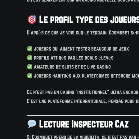
Le profil type des joueur
D’après ce que je vois sur le terrain, Cosmobet sédu
joueurs qui aiment tester beaucoup de jeux
profils attirés par les bonus élevés
amateurs de slots et de live casino
joueurs habitués aux plateformes offshore mo
Ce n’est pas un casino “institutionnel” ultra encadr
C’est une plateforme internationale, pensée pour des
Lecture Inspecteur Caz
Si Cosmobet prend de la visibilité, ce n’est pas par