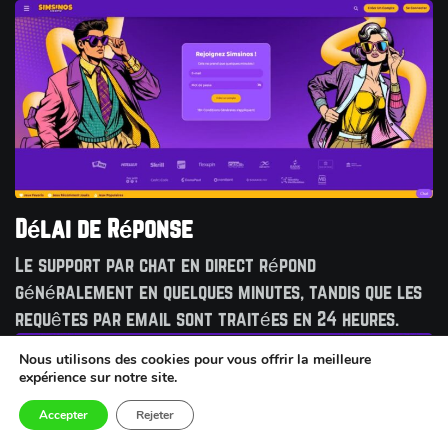
Délai de Réponse
Le support par chat en direct répond
généralement en quelques minutes, tandis que les
requêtes par email sont traitées en 24 heures.
Nous utilisons des cookies pour vous offrir la meilleure
expérience sur notre site.
Accepter
Rejeter