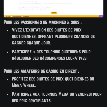
Pour les passionnés de machines à sous :
Vivez l’excitation des chutes de prix
quotidiennes, offrant plusieurs chances de
gagner chaque jour.
Participez à des tournois quotidiens pour
débloquer des récompenses lucratives.
Pour les amateurs de casino en direct :
Profitez des chutes de prix quotidiennes du
Mega Wheel.
Participez aux tournois Mega du vendredi pour
des prix gratifiants.