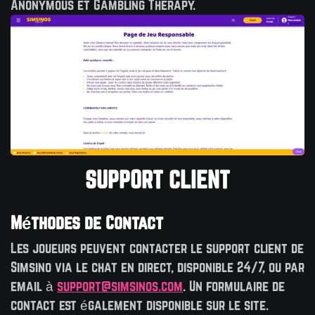
Anonymous et Gambling Therapy.
SUPPORT CLIENT
Méthodes de Contact
Les joueurs peuvent contacter le support client de
Simsino via le chat en direct, disponible 24/7, ou par
email à
support@simsinos.com
. Un formulaire de
contact est également disponible sur le site.