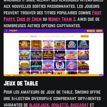
aux nouvelles sorties passionnantes. Les joueurs
peuvent trouver des titres populaires comme
Fruit
Party
,
Chos of Crew
ou
Money Train 3
, ainsi que de
nombreuses autres options captivantes.
Jeux de Table
Pour les amateurs de jeux de table, Simsino offre
une sélection diversifiée comprenant différentes
variantes de
blackjack
,
roulette
,
baccarat
et