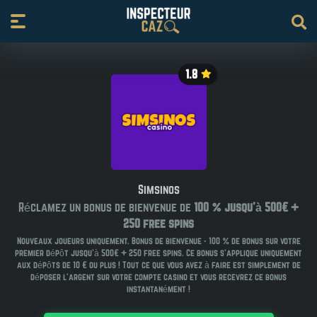
1.8
Simsinos
Réclamez un bonus de bienvenue de
100 % jusqu'à
500€ +
250 free spins
Nouveaux joueurs uniquement. Bonus de bienvenue - 100 % de bonus sur votre
premier dépôt jusqu'à 500€ + 250 free spins. Ce bonus s'applique uniquement
aux dépôts de 10 € ou plus ! Tout ce que vous avez à faire est simplement de
déposer l’argent sur votre compte casino et vous recevrez ce bonus
instantanément !