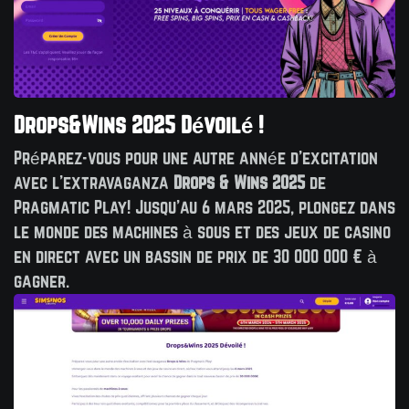
Drops&Wins 2025 Dévoilé !
Préparez-vous pour une autre année d’excitation
avec l’extravaganza
Drops & Wins 2025
de
Pragmatic Play! Jusqu’au 6 mars 2025, plongez dans
le monde des machines à sous et des jeux de casino
en direct avec un bassin de prix de 30 000 000 € à
gagner.