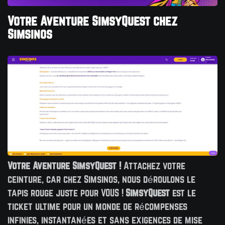
Votre Aventure SimsyQuest chez
Simsinos
Votre Aventure SimsyQuest !
Attachez votre
ceinture, car chez Simsinos, nous déroulons le
tapis rouge juste pour VOUS !
SimsyQuest
est le
ticket ultime pour un monde de récompenses
infinies, instantanées et sans exigences de mise