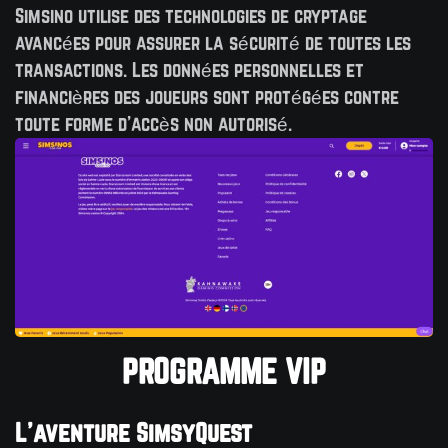
Simsino utilise des technologies de cryptage
avancées pour assurer la sécurité de toutes les
transactions. Les données personnelles et
financières des joueurs sont protégées contre
toute forme d’accès non autorisé.
PROGRAMME VIP
L’aventure SimsyQuest