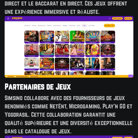
direct et le baccarat en direct. Ces jeux offrent
une expérience immersive et réaliste.
Partenaires de Jeux
Simsino collabore avec des fournisseurs de jeux
renommés comme NetEnt, Microgaming, Play’n GO et
Yggdrasil. Cette collaboration garantit une
qualité supérieure et une diversité exceptionnelle
dans le catalogue de jeux.