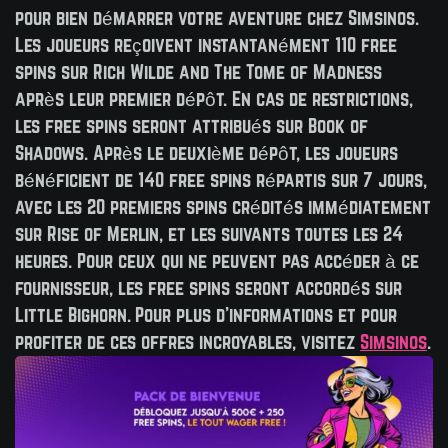
pour bien démarrer votre aventure chez Simsinos.
Les joueurs reçoivent instantanément 110 free
spins sur Rich Wilde and The Tome of Madness
après leur premier dépôt. En cas de restrictions,
les free spins seront attribués sur Book of
Shadows. Après le deuxième dépôt, les joueurs
bénéficient de 140 free spins répartis sur 7 jours,
avec les 20 premiers spins crédités immédiatement
sur Rise of Merlin, et les suivants toutes les 24
heures. Pour ceux qui ne peuvent pas accéder à ce
fournisseur, les free spins seront accordés sur
Little Bighorn.
Pour plus d’informations et pour
profiter de ces offres incroyables, visitez
Simsinos
.