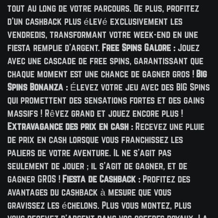
tout au long de votre parcours. De plus, profitez
d’un cashback plus élevé exclusivement les
vendredis, transformant votre week-end en une
fiesta remplie d’argent.
Free Spins Galore :
Jouez
avec une cascade de free spins, garantissant que
chaque moment est une chance de gagner gros !
Big
Spins Bonanza :
Élevez votre jeu avec des BIG Spins
qui promettent des sensations fortes et des gains
massifs ! Rêvez grand et jouez encore plus !
Extravagance des prix en cash :
Recevez une pluie
de prix en cash lorsque vous franchissez les
paliers de votre aventure. Il ne s’agit pas
seulement de jouer ; il s’agit de gagner, et de
gagner GROS !
Fiesta de Cashback :
Profitez des
avantages du cashback à mesure que vous
gravissez les échelons. Plus vous montez, plus