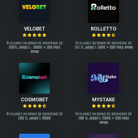
VELOBET
ROLLETTO
Réclamez un bonus de bienvenue de
Réclamez un bonus de bienvenue de
330% jusqu'à : 1000€ + 300 free
150
% jusqu'à
500€ + 200 free spins
spins
COSMOBET
MYSTAKE
Réclamez un bonus de bienvenue de
Réclamez un bonus de bienvenue de
2
00 % jusqu'à
1000€
3
00 % jusqu'à
1500€ + 250 free
spins