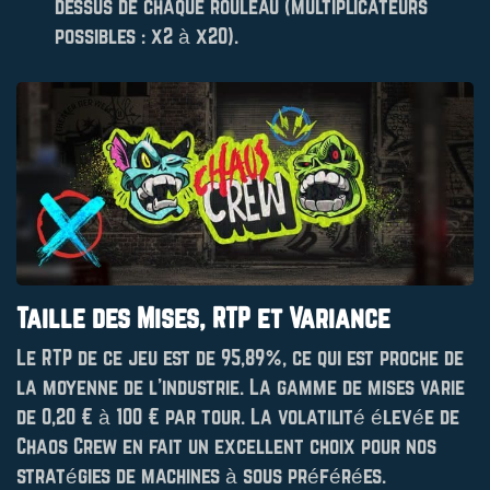
dessus de chaque rouleau (multiplicateurs
possibles : x2 à x20).
Taille des Mises, RTP et Variance
Le RTP de ce jeu est de 95,89%, ce qui est proche de
la moyenne de l’industrie. La gamme de mises varie
de 0,20 € à 100 € par tour. La volatilité élevée de
Chaos Crew en fait un excellent choix pour nos
stratégies de machines à sous préférées.