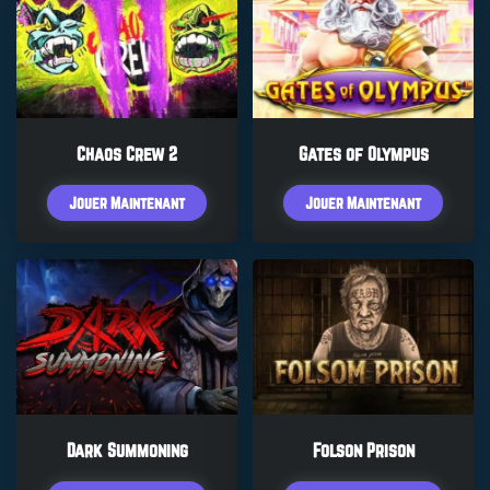
Chaos Crew 2
Gates of Olympus
Jouer Maintenant
Jouer Maintenant
Dark Summoning
Folson Prison