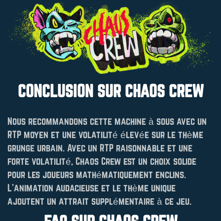
CONCLUSION SUR CHAOS CREW
Nous recommandons cette machine à sous avec un
RTP moyen et une volatilité élevée sur le thème
grunge urbain. Avec un RTP raisonnable et une
forte volatilité, Chaos Crew est un choix solide
pour les joueurs mathématiquement enclins.
L’animation audacieuse et le thème unique
ajoutent un attrait supplémentaire à ce jeu.