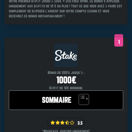
votre premier dépôt jusqu'à 500€ + 250 free spins. Ce bonus s'applique
uniquement aux dépôts de 10 € ou plus ! Tout ce que vous avez à faire est
simplement de déposer l’argent sur votre compte casino et vous
recevrez ce bonus instantanément !
1
Bonus de 200% jusqu'à :
1000€
Dépôt de 10€ minimum.
SOMMAIRE
3.5
*Nouveaux joueurs uniquement