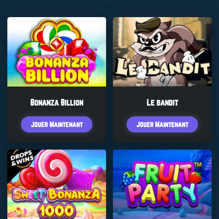
Bonanza Billion
Le bandit
Jouer Maintenant
Jouer Maintenant