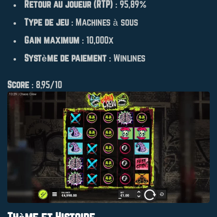
Retour au joueur (RTP)
: 95,89%
Type de jeu
: Machines à sous
Gain maximum
: 10,000x
Système de paiement
: Winlines
Score
: 8,95/10