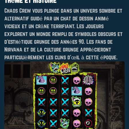
Thème et Histoire
Chaos Crew vous plonge dans un univers sombre et
alternatif guidé par un chat de dessin animé
vicieux et un crâne terrifiant. Les joueurs
explorent un monde rempli de symboles obscurs et
d’esthétique grunge des années 90. Les fans de
Nirvana et de la culture grunge apprécieront
particulièrement les clins d’œil à cette époque.