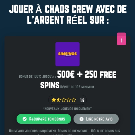
JOUER À
CHAOS CREW
AVEC DE
L’ARGENT RÉEL SUR :
1
500€ + 250 free
Bonus de 100% jusqu'à :
spins
Dépôt de 10€ minimum.
1.8
*Nouveaux joueurs uniquement
Récupère ton bonus
Lire notre avis
Nouveaux joueurs uniquement. Bonus de bienvenue - 100 % de bonus sur