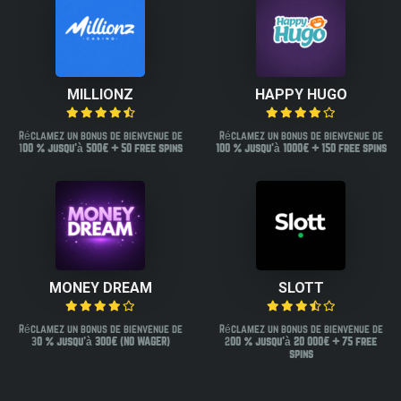
MILLIONZ
HAPPY HUGO
Réclamez un bonus de bienvenue de
Réclamez un bonus de bienvenue de
1
00 % jusqu'à
500€ + 50 free spins
100 % jusqu'à
1000€ + 150 free spins
MONEY DREAM
SLOTT
Réclamez un bonus de bienvenue de
Réclamez un bonus de bienvenue de
3
0 % jusqu'à
300€ (NO WAGER)
2
00 % jusqu'à
20 000€ + 75 free
spins