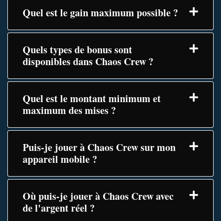
Quel est le gain maximum possible ?
Quels types de bonus sont
disponibles dans Chaos Crew ?
Quel est le montant minimum et
maximum des mises ?
Puis-je jouer à Chaos Crew sur mon
appareil mobile ?
Où puis-je jouer à Chaos Crew avec
de l'argent réel ?