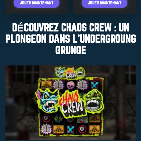
Jouer Maintenant
Jouer Maintenant
D
É
COUVREZ CHAOS CREW : UN
PLONGEON DANS L’UNDERGROUNG
GRUNGE